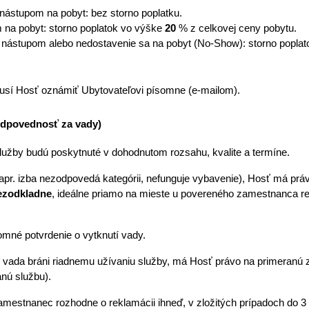
 nástupom na pobyt: bez storno poplatku.
 na pobyt: storno poplatok vo výške 
20
 % z celkovej ceny pobytu.
 nástupom alebo nedostavenie sa na pobyt (No-Show): storno poplat
musí Hosť oznámiť Ubytovateľovi písomne (e-mailom).
odpovednosť za vady)
služby budú poskytnuté v dohodnutom rozsahu, kvalite a termíne. 
apr. izba nezodpovedá kategórii, nefunguje vybavenie), Hosť má práv
ezodkladne
, ideálne priamo na mieste u povereného zamestnanca re
mné potvrdenie o vytknutí vady. 
o vada bráni riadnemu užívaniu služby, má Hosť právo na primeranú z
nú službu). 
amestnanec rozhodne o reklamácii ihneď, v zložitých prípadoch do 3