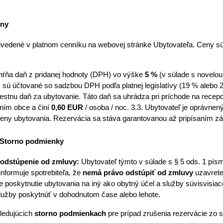
eny
 uvedené v platnom cenníku na webovej stránke Ubytovateľa. Ceny 
hŕňa daň z pridanej hodnoty (DPH) vo výške 
5 %
 (v súlade s novelo
y sú účtované so sadzbou DPH podľa platnej legislatívy (19 % alebo 
estnu daň za ubytovanie. Táto daň sa uhrádza pri príchode na recepc
ím obce a činí 
0,60 EUR 
/ osoba / noc. 3.3. Ubytovateľ je oprávne
ceny ubytovania. Rezervácia sa stáva garantovanou až pripísaním zá
 Storno podmienky
 odstúpenie od zmluvy:
 Ubytovateľ týmto v súlade s § 5 ods. 1 písm.
nformuje spotrebiteľa, že 
nemá právo odstúpiť od zmluvy
 uzavrete
poskytnutie ubytovania na iný ako obytný účel a služby súvisvisiac
služby poskytnúť v dohodnutom čase alebo lehote. 
ledujúcich 
storno podmienkach
 pre prípad zrušenia rezervácie zo 