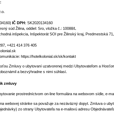
:
.o.
34160| 
IČ DPH: 
SK2020134160
ný súd Žilina, oddiel: Sro, vložka č.: 10088/L
odná inšpekcia, Inšpektorát SOI pre Žilinský kraj, Predmestská 71, 
287, +421 414 376 405
olonial.sk
omunikácie: https://hotelkolonial.sk/sk/kontakt
časťou Zmluvy o ubytovaní uzatvorenej medzi Ubytovateľom a Hosťo
oboznámil a bezvýhradne s nimi súhlasí.
nik zmluvy
ytovanie prostredníctvom on-line formulára na webovom sídle, e-mail
bjednávky) zo strany Ubytovateľa na e-mailovú adresu Objednávateľa