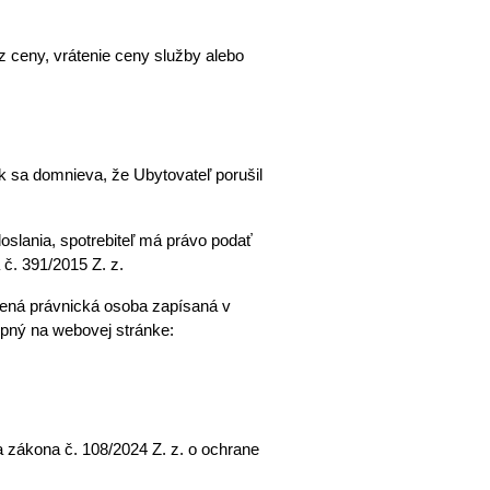
 ceny, vrátenie ceny služby alebo 
k sa domnieva, že Ubytovateľ porušil 
slania, spotrebiteľ má právo podať 
 č. 391/2015 Z. z.
ená právnická osoba zapísaná v 
zozname vedenom Ministerstvom hospodárstva SR. Zoznam subjektov v rámci EÚ je spotrebiteľom dostupný na webovej stránke: 
zákona č. 108/2024 Z. z. o ochrane 