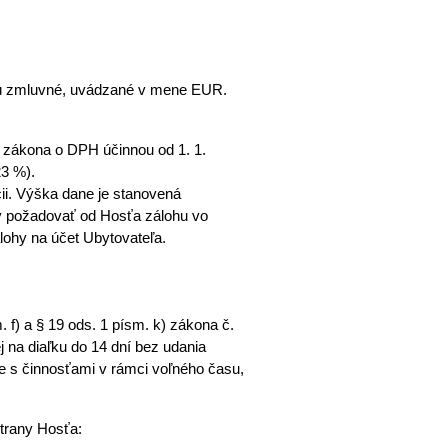
sú zmluvné, uvádzané v mene EUR. 
u zákona o DPH účinnou od 1. 1. 
23 %).
ii. Výška dane je stanovená 
ný požadovať od Hosťa zálohu vo 
lohy na účet Ubytovateľa.
 f) a § 19 ods. 1 písm. k) zákona č. 
j na diaľku do 14 dní bez udania 
e s činnosťami v rámci voľného času, 
strany Hosťa: