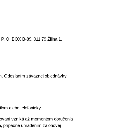
P. O. BOX B-89, 011 79 Žilina 1.
m. Odoslaním záväznej objednávky 
om alebo telefonicky. 
2.2. Odoslanie kontaktného formulára na webovej stránke sa považuje za nezáväzný dopyt. Zmluva o ubytovaní vzniká až momentom doručenia 
, prípadne uhradením zálohovej 