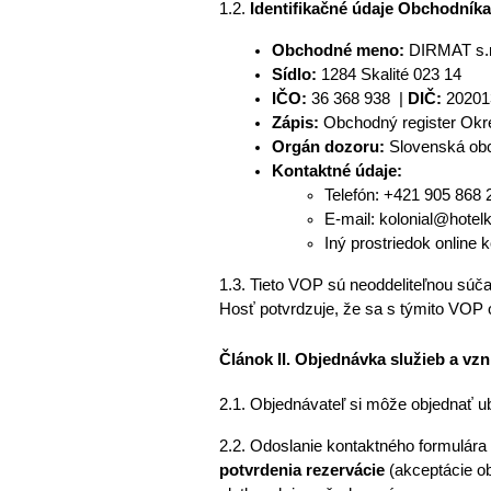
1.2. 
Identifikačné údaje Obchodníka
Obchodné meno:
DIRMAT s.r
Sídlo: 
1284
Skalité 023 14
IČO: 
36 368 938
 | 
DIČ:
 20201
Zápis:
 Obchodný register Okres
Orgán dozoru:
Slovenská obch
Kontaktné údaje:
Telefón: +421 905 868 
E-mail: kolonial@hotelk
Iný prostriedok online k
1.3. Tieto VOP sú neoddeliteľnou sú
Hosť potvrdzuje, že sa s týmito VOP 
Článok II. Objednávka služieb a vz
2.1. Objednávateľ si môže objednať ub
potvrdenia rezervácie
 (akceptácie o