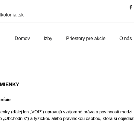
kolonial.sk
Domov
Izby
Priestory pre akcie
O nás
MIENKY
nície
enky (ďalej len „VOP“) upravujú vzájomné práva a povinnosti medzi
bo „Obchodník“) a fyzickou alebo právnickou osobou, ktorá si objednáv