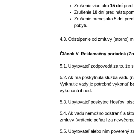
Zrušenie viac ako 
15 dní
 pred
Zrušenie 
10
 dní pred nástupom
Zrušenie menej ako 5 dní pred
pobytu. 
4.3. Odstúpenie od zmluvy (storno) 
Článok V. Reklamačný poriadok (Z
5.1. Ubytovateľ zodpovedá za to, že 
5.2. Ak má poskytnutá služba vadu (n
Vytknutie vady je potrebné vykonať 
b
vykonaná ihneď. 
5.3. Ubytovateľ poskytne Hosťovi píso
5.4. Ak vadu nemožno odstrániť a tát
zmluvy (vrátenie peňazí za nevyčerpa
5.5. Ubytovateľ alebo ním poverený z