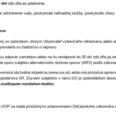
 dní
 odo dňa jej uplatnenia. 
odstránenie vady, poskytnutie náhradnej služby, poskytnutie zľavy z
orov
kojný so spôsobom, ktorým Ubytovateľ vybavil jeho reklamáciu alebo a
ytovateľa so žiadosťou o nápravu. 
vu odpovie zamietavo alebo na ňu neodpovie do 30 dní odo dňa jej odo
nia sporu subjektu alternatívneho riešenia sporov (ARS) podľa zákona
venská obchodná inšpekcia (www.soi.sk) alebo iná príslušná oprávn
.eu/dispute-resolution-bodies
.
a
 VOP sa riadia príslušnými ustanoveniami Občianskeho zákonníka a 