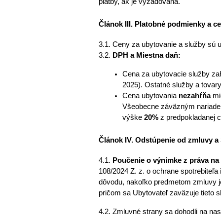
platby, ak je vyžadovaná. 
Článok III. Platobné podmienky a c
3.1. Ceny za ubytovanie a služby sú
3.2. 
DPH a Miestna daň:
Cena za ubytovacie služby za
2025). Ostatné služby a tovar
Cena ubytovania 
nezahŕňa
 mi
Všeobecne záväzným nariaden
výške 
20%
 z predpokladanej 
Článok IV. Odstúpenie od zmluvy a
4.1. 
Poučenie o výnimke z práva na
108/2024 Z. z. o ochrane spotrebiteľa i
dôvodu, nakoľko predmetom zmluvy je 
pričom sa Ubytovateľ zaväzuje tieto 
4.2. Zmluvné strany sa dohodli na nas