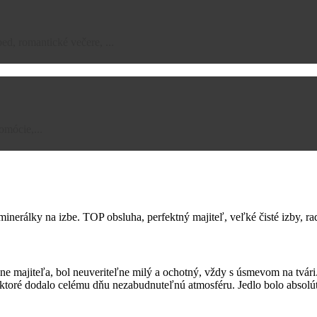
bed, romantické večere, ...
omócie,...
minerálky na izbe. TOP obsluha, perfektný majiteľ, veľké čisté izby, r
ane majiteľa, bol neuveriteľne milý a ochotný, vždy s úsmevom na tvá
, ktoré dodalo celému dňu nezabudnuteľnú atmosféru. Jedlo bolo absolút