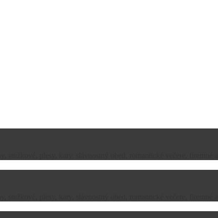
, stužkové, plesy, kary, slávnostný obed, romantické večere, firemné a
, stužkové, plesy, kary, slávnostný obed, romantické večere, firemné a