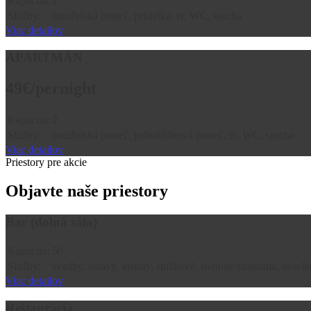
Kapacita:
2
Služby:
manželská posteľ, prístelka, tv, WC, sprcha
Viac detailov
APARTMÁN
49€
/pernight
Kapacita:
2
Služby:
manželská posteľ, jednolôžková posteľ, tv, WC, sprcha
Viac detailov
Priestory pre akcie
Objavte naše priestory
Bar (dolná sála)
Kapacita:
50
Služby:
svadby, oslavy, krstiny, stužkové, rodinné stretnutia, bowlin
Viac detailov
Reštaurácia