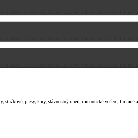
, stužkové, plesy, kary, slávnostný obed, romantické večere, firemné a
, stužkové, plesy, kary, slávnostný obed, romantické večere, firemné a
, stužkové, plesy, kary, slávnostný obed, romantické večere, firemné a
, stužkové, plesy, kary, slávnostný obed, romantické večere, firemné a