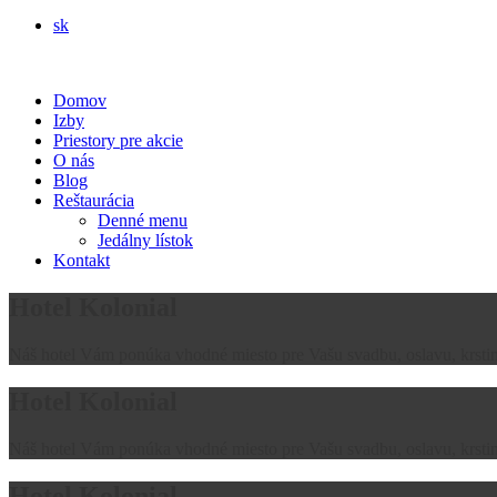
sk
Domov
Izby
Priestory pre akcie
O nás
Blog
Reštaurácia
Denné menu
Jedálny lístok
Kontakt
Hotel Kolonial
Náš hotel Vám ponúka vhodné miesto pre Vašu svadbu, oslavu, krstiny
Hotel Kolonial
Náš hotel Vám ponúka vhodné miesto pre Vašu svadbu, oslavu, krstiny
Hotel Kolonial