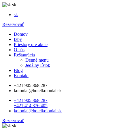
sk
sk
Rezervovať
Domov
Izby
Priestory pre akcie
O nás
Reštaurácia
Denné menu
Jedálny lístok
Blog
Kontakt
+421 905 868 287
kolonial@hotelkolonial.sk
+421 905 868 287
+421 414 376 405
kolonial@hotelkolonial.sk
Rezervovať
sk