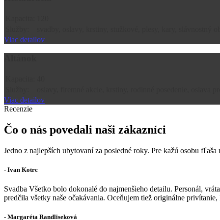
Kapacita:
120
Služby:
svadby, oslavy, krstiny, stužkové, plesy, kary, slávnostný o
Viac detailov
Altánok
Kapacita:
40
Služby:
oslavy, firemné akcie, krstiny, rodinné posedenie, oslava pr
Viac detailov
Recenzie
Čo o nás povedali naši zákazníci
Jedno z najlepších ubytovaní za posledné roky. Pre kažú osobu fľaša 
- Ivan Kotrc
Svadba Všetko bolo dokonalé do najmenšieho detailu. Personál, vrát
predčila všetky naše očakávania. Oceňujem tiež originálne privítanie
- Margaréta Randliseková