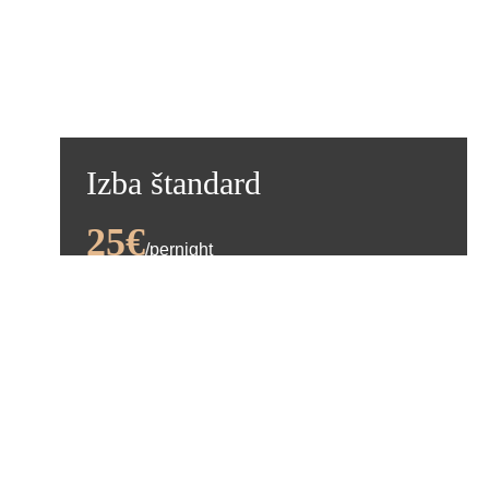
Izba štandard
25€
/pernight
Kapacita:
2
dvojposteľová izba - tv, WC,
Služby:
sprcha, chladnička,