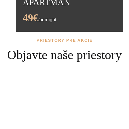
APARTMÁN
49€
/pernight
PRIESTORY PRE AKCIE
Kapacita:
2
Objavte naše priestory
manželská posteľ,
Služby:
jednolôžková posteľ, tv, WC,
sprcha
VIAC DETAILOV