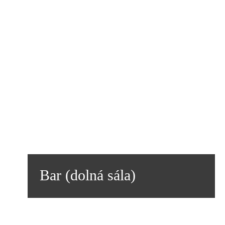
Bar (dolná sála)
Kapacita:
50
svadby, oslavy, krstiny,