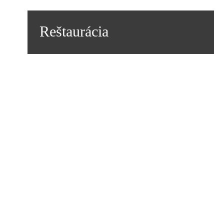
Reštaurácia
Kapacita:
120
svadby, oslavy, krstiny,
stužkové, plesy, kary,
Služby:
slávnostný obed, romantické
večere, ...
VIAC DETAILOV