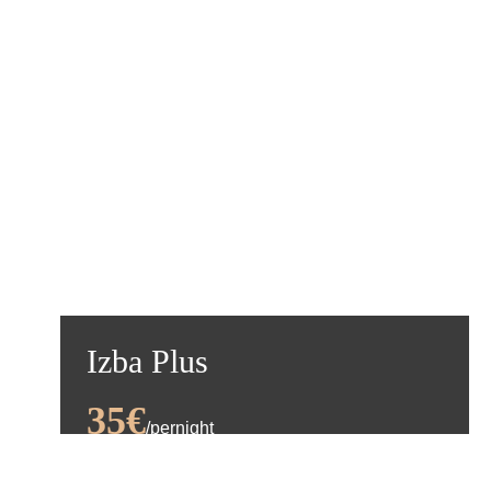
VIAC DETAILOV
Izba Plus
35€
/pernight